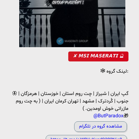
✘ 𝗠𝗦𝗜 𝗠𝗔𝗦𝗘𝗥𝗔𝗧𝗜 🔮
🕸 لینک گروه:
🦋 گپ ایران | شیراز | چت روم استان | خوزستان | هرمزگان |
جنوب | کُردترک | مشهد | تهران کرمان ایران | ( به چت روم
مازراتی خوش اومدین. )
@ButParadox
🎁
مشاهده گروه در تلگرام