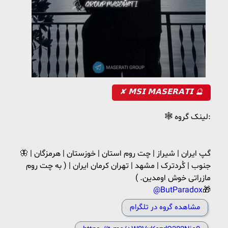
✘ 𝗠𝗦𝗜 𝗠𝗔𝗦𝗘𝗥𝗔𝗧𝗜 🔮
🕸 لینک گروه:
🦋 گپ ایران | شیراز | چت روم استان | خوزستان | هرمزگان |
جنوب | کُردترک | مشهد | تهران کرمان ایران | ( به چت روم
مازراتی خوش اومدین. )
@ButParadox
🎁
مشاهده گروه در تلگرام