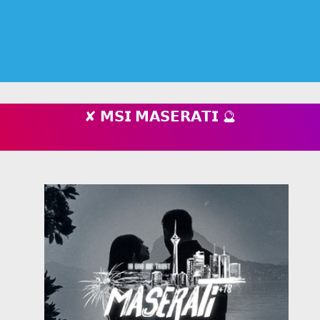
✘ 𝗠𝗦𝗜 𝗠𝗔𝗦𝗘𝗥𝗔𝗧𝗜 🔮