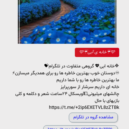
🩵☔️خانه ی آبی☔️🩵
💝خانه ابی💖 گروهی متفاوت در تلگرام🔷
⚡️دوستان خوب بهترین خاطره ها رو برای همدیگر میسازن♾️
ما بهترین خاطره ها رو با شما داریم
خانه ای داریم سرشار از سورپرایز
چالشهای میلیونی💵ویسکال ۲۴ساعت شعر و دکلمه و کلی
بازیهای با حال
https://t.me/+2ip6EXETVL8zZTBk
مشاهده گروه در تلگرام