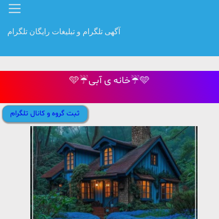
آگهی تلگرام و تبلیغات رایگان تلگرام
🩵☔️خانه ی آبی☔️🩵
ثبت گروه و کانال تلگرام