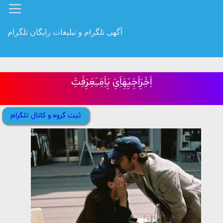
آگهی تلگرام و تبلیغات رایگان تلگرام
اَِخَِرَِاَِجَِیَِهَِاَِیَِ بَِاَِمَِــَِعَِرَِفَِتَِ
ثبت گروه و کانال تلگرام