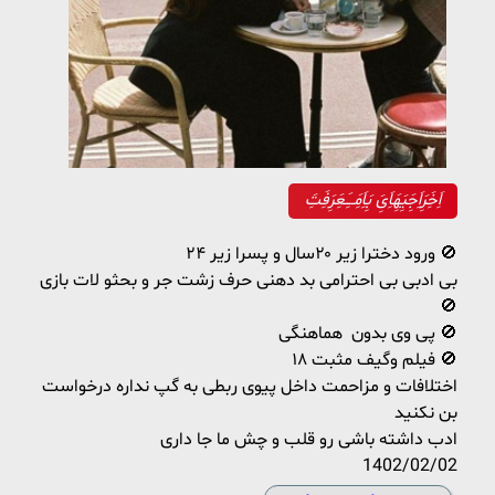
اَِخَِرَِاَِجَِیَِهَِاَِیَِ بَِاَِمَِــَِعَِرَِفَِتَِ
ورود دخترا زیر ۲۰سال و پسرا زیر ۲۴ 🚫
بی ادبی بی احترامی بد دهنی حرف زشت جر و بحثو لات بازی
🚫
پی وی بدون هماهنگی 🚫
فیلم وگیف مثبت ۱۸ 🚫
اختلافات و مزاحمت داخل پیوی ربطی به گپ نداره درخواست
بن نکنید
ادب داشته باشی رو قلب و چش ما جا داری
1402/02/02