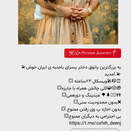
ཧᜰ꙰ꦿ➢𝑃𝑒𝑟𝑠𝑖𝑎𝑛 𝑙𝑢𝑥𝑢𝑟𝑖𝑒𝑠༒
💫به بزرگترین پاتوق دختر پسرای باجنبه ی ایران خوش
آمدید.💫
💥 ویسکال ۲۴ساعته🎤🎼⏰
💥کلی چالش همراه با جایزه🧩🎲🎁
💥میتینگ و دورهمی 🌳🌲🧗‍♂️👫
💥بدون محدودیت سنی❌
💥 بدون اجازه پ وی رفتن ممنوع
💥بی احترامی به دیگران ممنوع
https://t.me/cafeh_deenj