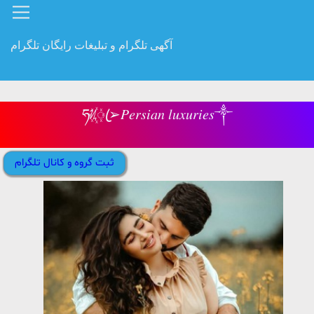
آگهی تلگرام و تبلیغات رایگان تلگرام
ཧᜰ꙰ꦿ➢𝑃𝑒𝑟𝑠𝑖𝑎𝑛 𝑙𝑢𝑥𝑢𝑟𝑖𝑒𝑠༒
ثبت گروه و کانال تلگرام