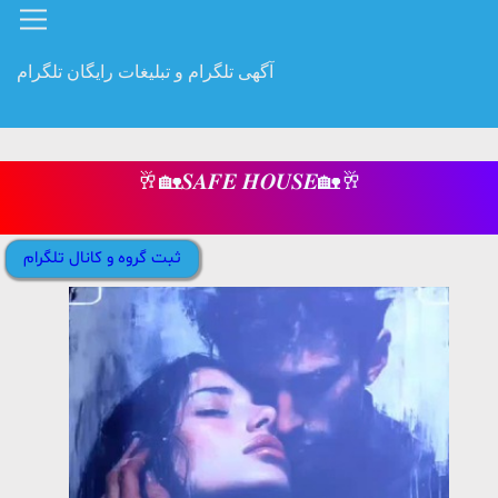
آگهی تلگرام و تبلیغات رایگان تلگرام
🥂🏡𝑺𝑨𝑭𝑬 𝑯𝑶𝑼𝑺𝑬🏡🥂
ثبت گروه و کانال تلگرام