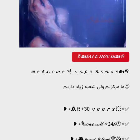
🥂🏡𝑺𝑨𝑭𝑬 𝑯𝑶𝑼𝑺𝑬🏡🥂
𝓌𝑒𝓁𝒸𝑜𝓂𝑒 🫧 𝓈𝒶𝒻𝑒 𝒽𝑜𝓊𝓈𝑒🏡🥂
ما مرکزیم ولی شعبه زیاد داریم🙂
❥➛👸🫅+30 𝒚𝒆𝒂𝒓𝒔💥✧✅️
❥➛🎙𝓋𝑜𝒾𝒸𝑒 𝒸𝒶𝓁𝓁 ✧𝟐𝟒𝒽🕛✧✅️
❥➛🎮 𝑔𝒶𝓂𝑒 ✧𝓉𝒾𝓂𝑒🏆🎁✧✅️