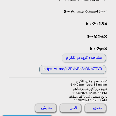
❥➛🎶𝓂𝓊𝓈𝒾𝒸 ✧𝓉𝒾𝓂𝑒🔊✧✅️
❥➛🚫+𝟭𝟴❌️
❥➛🚫𝒍𝒊𝒏𝒌❌️
❥➛🚫𝒑𝒗❌️
مشاهده گروه در تلگرام
https://t.me/+3RxlvBh8c3NhZTY0
تعداد عضو در
گروه تلگرام
6 449 members, 88 online
تاریخ درج آگهی تبلیغ تلگرام
11/4/2024 12:04:55 PM
تاریخ منقضی شدن آگهی تلگرام
11/8/2024 1:12:37 AM
بعدی
قبلی
نمایش