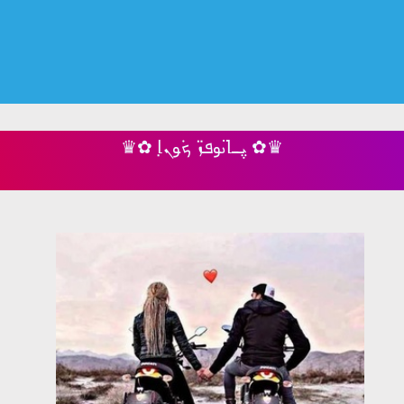
♛✿ ܝ݆ߺߊ‌ࡅ߳وܦ̈ܙ‌ ܟܿوܢ̣ߊ‌ ✿♛