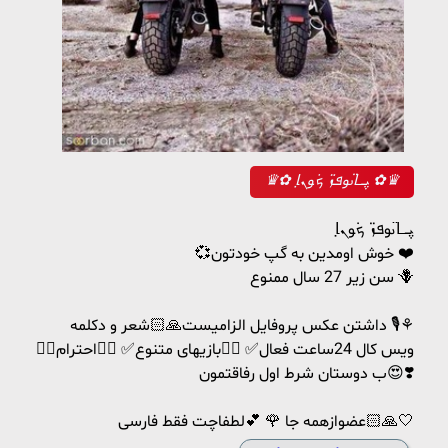
♛✿ ܝ݆ߺߊ‌ࡅ߳وܦ̈ܙ‌ ܟܿوܢ̣ߊ‌ ✿♛
ܝ݆ߺߊ‌ࡅ߳وܦ̈ܙ‌ ܟܿوܢ̣ߊ
💞خوش اومدین به گپ خودتون ❤️
سن زیر 27 سال ممنوع 🪻
داشتن عکس پروفایل الزامیست🙏🏻شعر و دکلمه 🎙⚘️
❤️‍🔥ویس کال 24ساعت فعال✅ ❤️‍🔥بازیهای متنوع✅ ❤️‍🔥احترام
ب دوستان شرط اول رفاقتمون😍❣️
عضوازهمه جا 🌹 💕لطفاچت فقط فارسی🙏🏻🤍