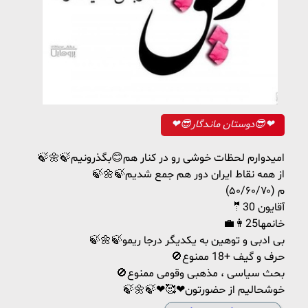
❤😎دوستان ماندگار😎❤
🍃🌼🍃امیدوارم لحظات خوشی رو در کنار هم😊بگذرونیم
🍃🌼🍃از همه نقاط ایران دور هم جمع شدیم
م (۵۰/۶۰/۷۰)
🤵آقایون 30
👩‍💼خانمها25
🍃🌼🍃بی ادبی و توهین به یکدیگر درجا ریمو
🚫حرف و گیف +18 ممنوع
🚫بحث سیاسی ، مذهبی وقومی ممنوع
🍃🌼🍃❤🥰❤خوشحالیم از حضورتون