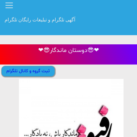
آگهی تلگرام و تبلیغات رایگان تلگرام
❤😎دوستان ماندگار😎❤
ثبت گروه و کانال تلگرام