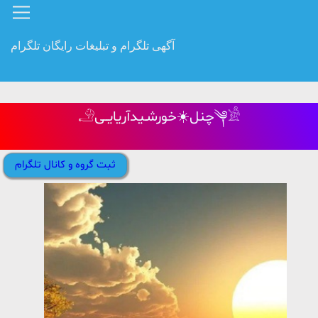
آگهی تلگرام و تبلیغات رایگان تلگرام
𓄂چنل☀️خورشـیدآریایــی༆𓀀
ثبت گروه و کانال تلگرام