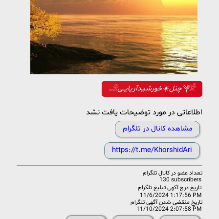
𓄂چنل☀️خورشـیدآریایــی༆𓀀
اطلاعاتی در مورد توضیحات یافت نشد
مشاهده کانال در تلگرام
https://t.me/KhorshidAri
تعداد عضو در
کانال تلگرام
130 subscribers
تاریخ درج آگهی تبلیغ تلگرام
11/6/2024 1:17:56 PM
تاریخ منقضی شدن آگهی تلگرام
11/10/2024 2:07:58 PM