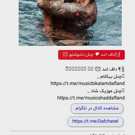
‍⚘꙰𝄠 داف لند 🖤 چنل دلنوشته‍⚘꙰𝄠
ٌ𝑾𝒆𝒍𝒄𝒐𝒎𝒆 𝑻𝒐 ‍⚘꙰𝄠 داف لند⚘꙰𝄠
_ چنل بیکلام
https://t.me/musicbikalamdafland
_ چنل موزیک شاد
https://t.me/musicshaddafland
مشاهده کانال در تلگرام
https://t.me/Dafchanel