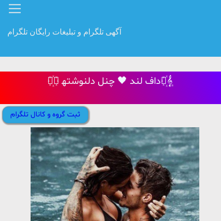
آگهی تلگرام و تبلیغات رایگان تلگرام
‍⚘꙰𝄠 داف لند 🖤 چنل دلنوشته‍⚘꙰𝄠
ثبت گروه و کانال تلگرام