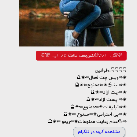
👿🌸 ·.¸¸♩♪♫ ـבورهمے عشقا😍♫♪♩·.¸🌺🩷
قوانین،،👇👇👇👇
🔮✬⇚ویس چت فعال⇛✬
🔮✬⇚لینـڪ✬⇚ممنوع⇛✬
🔮✬⇚چت ازاد⇛✬
🔮✬⇚پست ازاد ⇛✬
🔮✬⇚تبلیغات✬⇚ممنوع⇛✬
🔮✬⇚ بی احترامی✬⇚ممنوع⇛✬
🔮✬⇚ عدم رعایت ممنوعات✬⇚ریمو👋⇛
مشاهده گروه در تلگرام