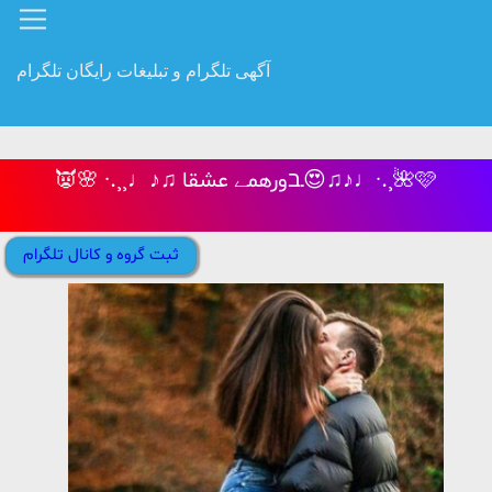
آگهی تلگرام و تبلیغات رایگان تلگرام
👿🌸 ·.¸¸♩♪♫ ـבورهمے عشقا😍♫♪♩·.¸🌺🩷
ثبت گروه و کانال تلگرام