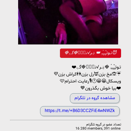
🍓تـوتـ۪۪ـؒؔـ۪۪ـِْ 👑 ؋ـر√نـ۪ٞ🍓گےٖ😈
❤️تـوتـ۪۪ـؒؔـ۪۪ـِْ 🍓؋ـر√نـ۪ٞ🍓گےٖ
💜مخ بزن👿رل بزن👫کراش بزن🙊☔️
🩷ویسکال😀😀🕛🎙رعایت احترام
💙بیا خوش بگذرون❤️
مشاهده گروه در تلگرام
https://t.me/+B6D3CCZFiE4wNWZk
تعداد عضو در
گروه تلگرام
16 280 members, 391 online