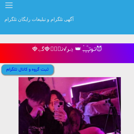
آگهی تلگرام و تبلیغات رایگان تلگرام
🍓تـوتـ۪۪ـؒؔـ۪۪ـِْ 👑 ؋ـر√نـ۪ٞ🍓گےٖ😈
ثبت گروه و کانال تلگرام