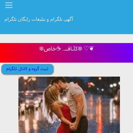
آگهی تلگرام و تبلیغات رایگان تلگرام
❄️کآـــافـــــہ☕️خاص❄️ ♡❦
ثبت گروه و کانال تلگرام