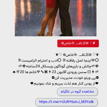
❄️کآـــافـــــہ☕️خاص❄️ ♡❦
❦♡ ❄️کآـــافـــــہ☕️خاص❄️ ♡❦
🥂اینجا اصل رفاقته🥂 💮ادب و احترام الزامیست🌹💮
🌱🍓چالش و بازی‌های گوناگون ویسکال 24ساعته🌱🍓
🔥🥂سن ورودی آقایون 23👨🏿‍🔧🌹خانم ها 20👩🏻‍🍳🌱
⛔پی ویتو خودت مدیریت کن⛔
🍁از بودن کنار هم لذت ببریم و شاد بمونیم🍁
مشاهده گروه در تلگرام
https://t.me/+ULWY6ulvJ_M3Yzdk