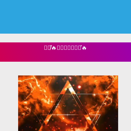
𖣇⃟̸̽🔥𝐀𝐓𝐀𝐒𝐇𖣇⃟̽🔥