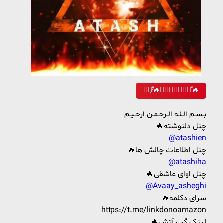
𖣇⃟̸̽🔥𝐀𝐓𝐀𝐒𝐇𖣇⃟̽🔥
بـسـم الـلـه الـرحـمـن ارحـیـم
🔥چنل دلنوشته
@atashien
🔥چنل اطلاعات چالش ها
@atashiha
🔥چنل اوای عاشقی
@Avaay_asheghi
🔥سرای دکلمه
https://t.me/linkdonoamazon
🔥لینک گپ آتش