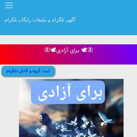
آگهی تلگرام و تبلیغات رایگان تلگرام
🦋🕊برای آزادی 🕊🦋
ثبت گروه و کانال تلگرام