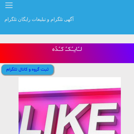
آگهی تلگرام و تبلیغات رایگان تلگرام
لــًایــًکــً کــًدًه
ثبت گروه و کانال تلگرام