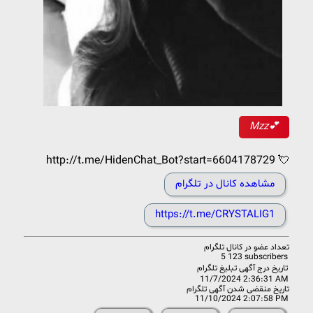
Mzz💕
http://t.me/HidenChat_Bot?start=6604178729 💘
مشاهده کانال در تلگرام
https://t.me/CRYSTALIG1
تعداد عضو در
کانال تلگرام
5 123 subscribers
تاریخ درج آگهی تبلیغ تلگرام
11/7/2024 2:36:31 AM
تاریخ منقضی شدن آگهی تلگرام
11/10/2024 2:07:58 PM