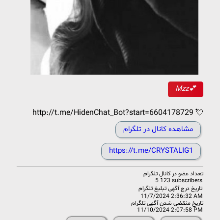
Mzz💕
http://t.me/HidenChat_Bot?start=6604178729 💘
مشاهده کانال در تلگرام
https://t.me/CRYSTALIG1
تعداد عضو در
کانال تلگرام
5 123 subscribers
تاریخ درج آگهی تبلیغ تلگرام
11/7/2024 2:36:32 AM
تاریخ منقضی شدن آگهی تلگرام
11/10/2024 2:07:58 PM