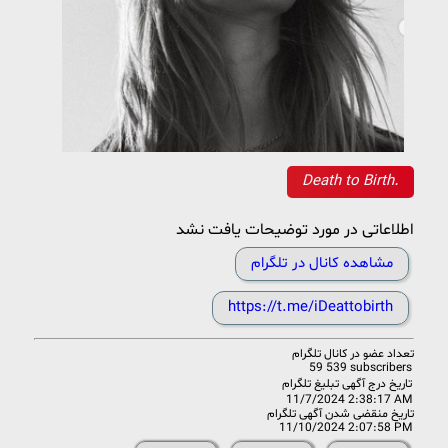
Death to Birth.
اطلاعاتی در مورد توضیحات یافت نشد
مشاهده کانال در تلگرام
https://t.me/iDeattobirth
تعداد عضو در
کانال تلگرام
59 539 subscribers
تاریخ درج آگهی تبلیغ تلگرام
11/7/2024 2:38:17 AM
تاریخ منقضی شدن آگهی تلگرام
11/10/2024 2:07:58 PM