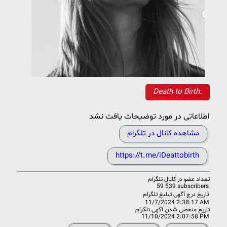
Death to Birth.
اطلاعاتی در مورد توضیحات یافت نشد
مشاهده کانال در تلگرام
https://t.me/iDeattobirth
تعداد عضو در
کانال تلگرام
59 539 subscribers
تاریخ درج آگهی تبلیغ تلگرام
11/7/2024 2:38:17 AM
تاریخ منقضی شدن آگهی تلگرام
11/10/2024 2:07:58 PM