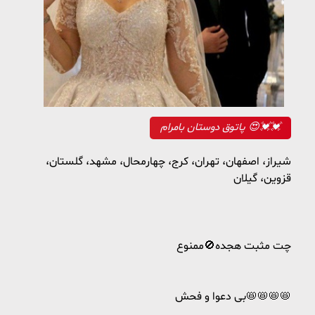
پاتوق دوستان بامرام 😍💓💓
شیراز، اصفهان، تهران، کرج، چهارمحال، مشهد، گلستان،
قزوین، گیلان
چت مثبت هجده🚫ممنوع
بی دعوا و فحش📛📛📛📛