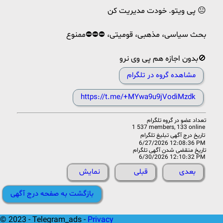
پی ویتو. خودت مدیریت کن 😐
بحث سیاسی، مذهبی، قومیتی، ⛔⛔⛔ممنوع
بدون اجازه هم پی وی نرو🚫
مشاهده گروه در تلگرام
https://t.me/+MYwa9u9jVodiMzdk
تعداد عضو در
گروه تلگرام
1 537 members, 133 online
تاریخ درج آگهی تبلیغ تلگرام
6/27/2026 12:08:36 PM
تاریخ منقضی شدن آگهی تلگرام
6/30/2026 12:10:32 PM
بعدی
قبلی
نمایش
بازگشت به صفحه درج آگهی
© 2023 - Telegram_ads -
Privacy