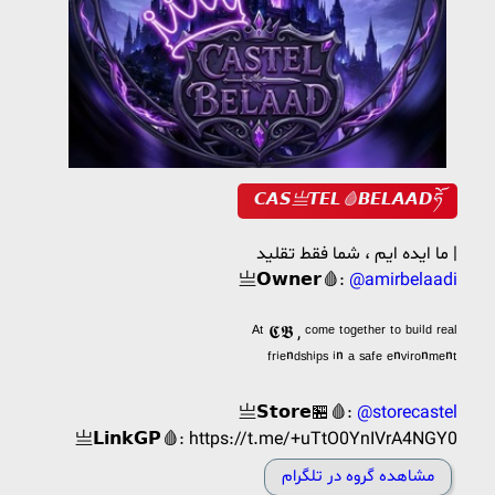
𝘾𝘼𝙎亗𝙏𝙀𝙇🩸𝘽𝙀𝙇𝘼𝘼𝘿ཧོ
ما ایده ایم ، شما فقط تقلید |
亗𝗢𝘄𝗻𝗲𝗿🩸:
@amirbelaadi
ᴬᵗ 𝕮𝕭 , ᶜᵒᵐᵉ ᵗᵒᵍᵉᵗʰᵉʳ ᵗᵒ ᵇᵘⁱˡᵈ ʳᵉᵃˡ
ᶠʳⁱᵉⁿᵈˢʰⁱᵖˢ ⁱⁿ ᵃ ˢᵃᶠᵉ ᵉⁿᵛⁱʳᵒⁿᵐᵉⁿᵗ
亗𝗦𝘁𝗼𝗿𝗲🏪🩸:
@storecastel
亗𝗟𝗶𝗻𝗸𝗚𝗣🩸: https://t.me/+uTtO0YnIVrA4NGY0
مشاهده گروه در تلگرام