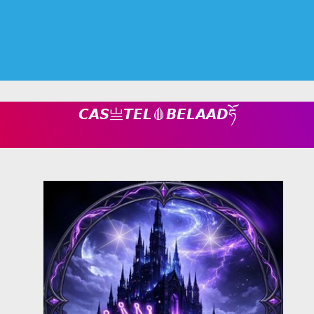
𝘾𝘼𝙎亗𝙏𝙀𝙇🩸𝘽𝙀𝙇𝘼𝘼𝘿ཧོ