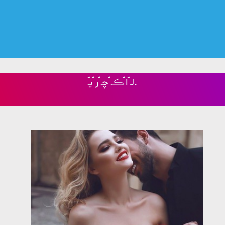
ۘۘلـ ۘۘا ۘۘڪـ ۘۘچـ ۘۘر ۘۘیـ.