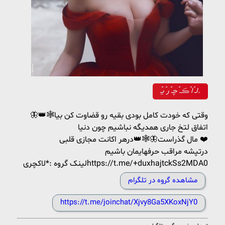
ۘۘلـ ۘۘا ۘۘڪـ ۘۘچـ ۘۘر ۘۘیـ.
🦋👑🕸وقتی که خودت کامل بودی بقیه رو قضاوت کن بیا
اتفاق لتخ جاری همدیگه نباشیم چون دنیا
مال گذراست🦋🕸👑درهر اکانت مجازی قلبی ❤️
درتپشه مراقب حرفهایمان باشیم
لینک گروه :*لاکچریhttps://t.me/+duxhajtckSs2MDA0
مشاهده گروه در تلگرام
https://t.me/joinchat/Xjvy8Ga5XKoxNjY0