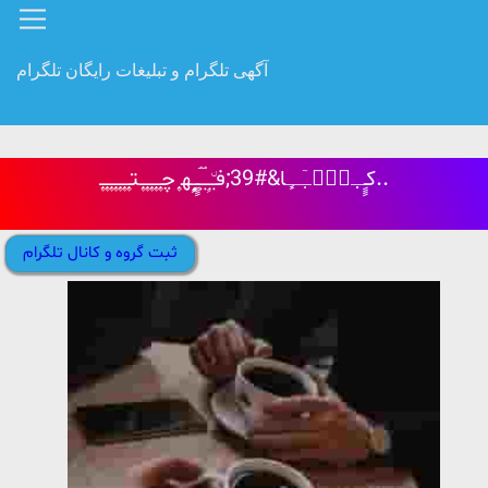
آگهی تلگرام و تبلیغات رایگان تلگرام
کـٍٍـٜٜـٜۘـٜٓـٍٜا&#39;فـٜ٘ـٍٜـٜۘـٜۘـٍٍـٍٍٜٜ‍ٍٍه‍ ۪ٜچـ۪ٜـ۪ٜـ۪ٜـ۪ٜـ۪ٜتـ۪ٜـ۪ٜـ۪ٜـ۪ٜـ۪ٜـ۪ٜـ۪ٜ..
ثبت گروه و کانال تلگرام