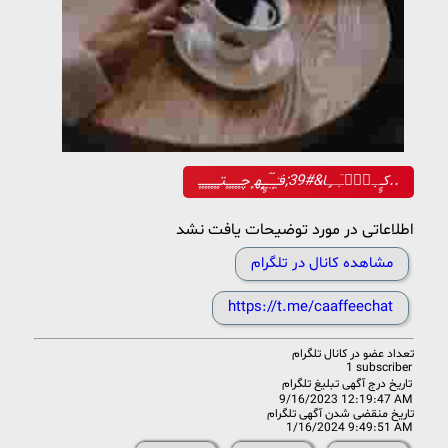
کـٍٍـٜٜـٜۘـٜٓـٍٜا&#39;فـٜ٘ـٍٜـٜۘـٜۘـٍٍـٍٍٜٜ‍ٍٍه‍ ۪ٜچـ۪ٜـ۪ٜـ۪ٜـ۪ٜـ۪ٜتـ۪ٜـ۪ٜـ۪ٜـ۪ٜـ۪ٜـ۪ٜـ۪ٜ..
اطلاعاتی در مورد توضیحات یافت نشد
مشاهده کانال در تلگرام
https://t.me/caaffeechat
تعداد عضو در
کانال تلگرام
1 subscriber
تاریخ درج آگهی تبلیغ تلگرام
9/16/2023 12:19:47 AM
تاریخ منقضی شدن آگهی تلگرام
1/16/2024 9:49:51 AM