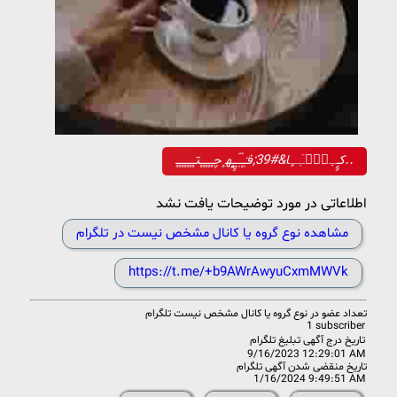
کـٍٍـٜٜـٜۘـٜٓـٍٜا&#39;فـٜ٘ـٍٜـٜۘـٜۘـٍٍـٍٍٜٜ‍ٍٍه‍ ۪ٜچـ۪ٜـ۪ٜـ۪ٜـ۪ٜـ۪ٜتـ۪ٜـ۪ٜـ۪ٜـ۪ٜـ۪ٜـ۪ٜـ۪ٜ..
اطلاعاتی در مورد توضیحات یافت نشد
مشاهده نوع گروه یا کانال مشخص نیست در تلگرام
https://t.me/+b9AWrAwyuCxmMWVk
تعداد عضو در
نوع گروه یا کانال مشخص نیست تلگرام
1 subscriber
تاریخ درج آگهی تبلیغ تلگرام
9/16/2023 12:29:01 AM
تاریخ منقضی شدن آگهی تلگرام
1/16/2024 9:49:51 AM