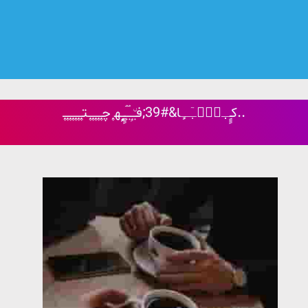
کـٍٍـٜٜـٜۘـٜٓـٍٜا&#39;فـٜ٘ـٍٜـٜۘـٜۘـٍٍـٍٍٜٜ‍ٍٍه‍ ۪ٜچـ۪ٜـ۪ٜـ۪ٜـ۪ٜـ۪ٜتـ۪ٜـ۪ٜـ۪ٜـ۪ٜـ۪ٜـ۪ٜـ۪ٜ..